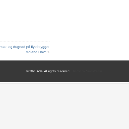
møte og dugnad på flytebrygger
Moland Havn
»
© 2026 ASF. All rights reserved.
Theme by Solostream
.