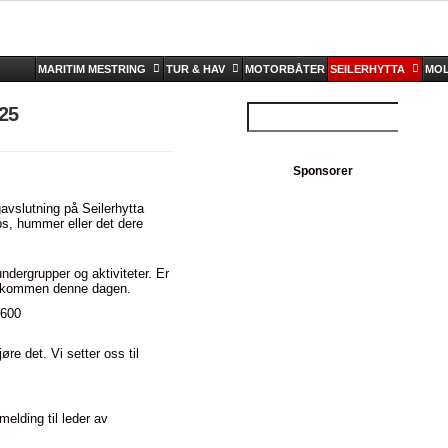
MARITIM MESTRING
TUR & HAV
MOTORBÅTER
SEILERHYTTA
MOL
.25
Sponsorer
vslutning på Seilerhytta
ps, hummer eller det dere
dergrupper og aktiviteter. Er
 velkommen denne dagen.
1600
e det. Vi setter oss til
melding til leder av