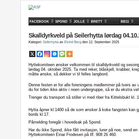
FACEBOOK
SPOND
JOLLE
BRETT
BB11
Skalldyrkveld på Seilerhytta lørdag 04.10
Kategori:
Seilerhytta
av
Eivind Berg
den 12. September 2025
Hyttekomiteen ønsker velkommen til skalldyrkveld og sesonga
lørdag 04. oktober 2025. Ta med reker, blåskjell, krabber, kre
måtte ønske, så dekker vi til felles langbord.
Denne festen er for alle foreningens medlemmer på tvers av un
du for tiden ikke aktiv i noen undergruppe, så er du ekstra
Trenger du transport så stiller vi med riber fra Kittelsbukt kl. 
Hytta åpner kl.1400 så de som ønsker å koke fangsten kan gjør
bords kl.17.
Påmelding foregår i hovedsak på Spond.
Har du ikke Spond, ikke fått invitasjon, lurer på noe, send en 
Hyttekomiteen Einar Frodesen på tlf. 908 26 460.