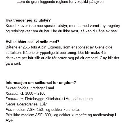
Lære de grunnleggende reglene for vikeplikt på sjøen.
Hva trenger jeg av utstyr?
Kurset krever ikke noe spesielt utstyr, men ta med varmt tøy, regntøy
og redningsvest om du har. Har du ikke vest, så kan du låne av oss.
Hvilke båter skal vi seile med?
Båtene er 25,5 fots Albin Express, som er sponset av Gjensidige
stiftelsen. Båtene er ypperlige til opplæring. Det blir maks 4-5
deltakere per båt slik at alle får prøve seg på alt ombord. Gøy blir det
garantert.
Informasjon om seilkurset for ungdom?
Kurset holdes:
tirsdager i mai
Kurstid:
Kl. 1800 – 2100
Fremmøte:
Flytebrygge Kittelsbukt i Arendal sentrum
Nedre aldersgrense:
13år
Pris
medlem ASF: 150,- og dekker kurshefte.
Pris ikke medlem ASF: 300,- og dekker kurshefte og medlemskap i
ASF