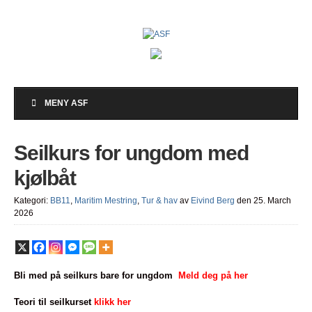
MENY ASF
Seilkurs for ungdom med
kjølbåt
Kategori:
BB11
,
Maritim Mestring
,
Tur & hav
av
Eivind Berg
den 25. March
2026
Bli med på seilkurs bare for ungdom
Meld deg på her
Teori til seilkurset
klikk her