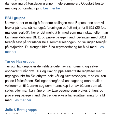
dameseiling på torsdager gjennom hele sommeren. Oppstart første
mandag og torsdag i juni.
Les mer her
BB11 gruppa
Utover at det er mulig å fortsette seilingen med Expressene som vi
bruker på kurs, så har også foreningen et flott miljø for BB11 (20 fots
mahogni seilbåt), her er det mulig å bli med som mannskap, eller man
kan låne klubbens BB11 og prøve på egenhånd. Seilingen med BB11
foregår fast på torsdager hele sommersesongen, og seilingen foregår
på byfjorden. Du trenger ikke å ha regattaerfaring for å bli med.
Les
mer her
Tur og Hav gruppa
Tur og Hav gruppa er den eldste delen av vår forening og selve
opphavet til vår drift. Tur og Hav gruppa seiler faste regattaer med
utgangspunkt fra Seilerhytte hele vår og høstsesongen, med en liten
pause i fellesferien. Seilingen foregår på onsdager og man er alltid
velkommen til å prøve seg som mannskap i en av båtene som alt
seiler, eller man kan låne en av Expressene som brukes til kurs og
prøve seg på egenhånd. Du trenger ikke å ha regattaerfaring for å bli
med.
Les mer her
Jolle & Brett gruppa