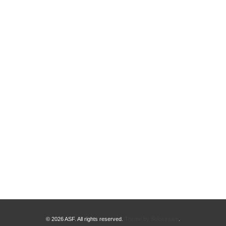
© 2026 ASF. All rights reserved.
Theme by Solostream
.