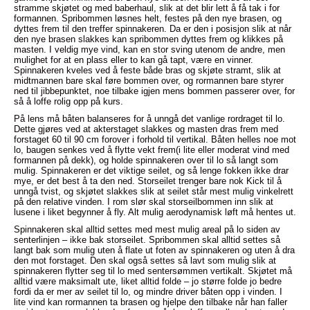
stramme skjøtet og med baberhaul, slik at det blir lett å få tak i for
formannen. Spribommen løsnes helt, festes på den nye brasen, og
dyttes frem til den treffer spinnakeren. Da er den i posisjon slik at når
den nye brasen slakkes kan spribommen dyttes frem og klikkes på
masten. I veldig mye vind, kan en stor sving utenom de andre, men
mulighet for at en plass eller to kan gå tapt, være en vinner.
Spinnakeren kveles ved å feste både bras og skjøte stramt, slik at
midtmannen bare skal føre bommen over, og rormannen bare styrer
ned til jibbepunktet, noe tilbake igjen mens bommen passerer over, for
så å loffe rolig opp på kurs.
På lens må båten balanseres for å unngå det vanlige rordraget til lo.
Dette gjøres ved at akterstaget slakkes og masten dras frem med
forstaget 60 til 90 cm forover i forhold til vertikal. Båten helles noe mot
lo, baugen senkes ved å flytte vekt frem(i lite eller moderat vind med
formannen på dekk), og holde spinnakeren over til lo så langt som
mulig. Spinnakeren er det viktige seilet, og så lenge fokken ikke drar
mye, er det best å ta den ned. Storseilet trenger bare nok Kick til å
unngå tvist, og skjøtet slakkes slik at seilet står mest mulig vinkelrett
på den relative vinden. I rom slør skal storseilbommen inn slik at
lusene i liket begynner å fly. Alt mulig aerodynamisk løft må hentes ut.
Spinnakeren skal alltid settes med mest mulig areal på lo siden av
senterlinjen – ikke bak storseilet. Spribommen skal alltid settes så
langt bak som mulig uten å flate ut foten av spinnakeren og uten å dra
den mot forstaget. Den skal også settes så lavt som mulig slik at
spinnakeren flytter seg til lo med sentersømmen vertikalt. Skjøtet må
alltid være maksimalt ute, liket alltid folde – jo større folde jo bedre
fordi da er mer av seilet til lo, og mindre driver båten opp i vinden. I
lite vind kan rormannen ta brasen og hjelpe den tilbake når han faller