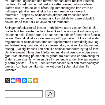
av i kastene, og slakke den forover når han loffer mellom kastene. I
moderat til sterk vind er det bedre å sette brasen, dette overfører
kraften direkte fra seilet til båten, og kursendringene kan være en
indikasjon på at en mer direkte kurs mot merke kan være å
foretrekke. Toppen av spinnakeren skaper løft fra vinden som
strømmer over seilet. I moderat vind kan det derfor være aktuelt å
slakke litt på fallet slik at vinkelen blir forbedret.
Solingen må skjære på lensen i forholdsvis store vinkler. Opp til 15
grader bort fra direkte medvind fører ikke til noe signifikant økning av
distansen seilt. Dette fører til at det nesten aldri er å foretrekke å seile
lavere. Men fall alltid av i kastene og loff opp mellom. I lite vind er det
avgjørende at spinnakeren drar, sett spribommen tilstrekkelig lavt, og
seil tilstrekkelig høyt slik at spinnakeren drar, og ikke liket danner en J
fasong. I veldig lite vind kan den lille spinnakeren være nyttig på lens.
Det lille arealet tillater den å løfte ved mindre skjæring enn den store
gjør. Hvis skjæring på mer en 30 grader fra platt lens er nødvendig for
at den store skal fly, vi veien bli så mye lengre at den lille spinnakeren
gi netto gevinst. På slør, i den letteste vinden skal den store vanligvis
brukes. Kun hvis du ikke når merket uten å jibbe, skal den lille
vurderes.