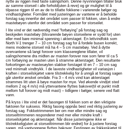
nytte av riggen med faste salingshorn. Denne nyvinningen tillater bruk
av samme storseil i alle forhold(uten å reve) og gir mulighet til å
tilpasse riggen til en av de to tillatte fokkene i varierende bølger og
vindhastigheter. Formålet med justeringen av vantene er å beholde
forstag sag innenfor det området som passer til fokken, uten å endre
mastebøyen utenfor det området som passer for storseilet.
I lite vind er det nødvendig med “forbøying” på forstag sag og
beskjeden mastebøy (tilsvarende bøyen storseilene er sydd for) uten
eller med bare minimal spenning i akterstaget. En lettvindfokk som
North V-1 trenger 7 – 10 cm forstag sag for å fordele busen korrekt,
mens moderne storseil må ha 4 – 5 cm mastebøy. Ved å dytte
overvantene så langt forover som klassereglene tillater, vil
salingshornene dra midten av masten forover noe som fører til ca 5
cm forbøying av masten uten å stramme akterstaget. Den resultante
forkortingen av mastesøylen slakker forstaget til en 7 – 10 cm sag
ved minimalt vindtrykk. I de laveste vindhastigheter vil variasjon i
kraften i storseilskjøtet være tilstrekkelig for å unngå at forstag sagen
går utenfor ønsket område. Fra 3 – 4 m/s vind kan akterstaget
strammes litt uten å bøye masten for mye. Ved økende vind(et sted
mellom 2 og 4 m/s) må yttervantene flyttes bakover(til et punkt midt
mellom full forover og midt mast) – tidligere i bølger, senere ved flatt
vann.
På kryss i lite vind er det fasongen til fokken som er den viktigste
faktoren for suksess. Riktig fasong oppnås best ved riktig justering av
forstag sag. Fokketrimmeren ber om mer eller mindre sag og
storseiltrimmeren responderer med mer eller mindre kraft i
storseilskjøtet og akterstaget. Når disse justeringene ikke er
tilstrekkelig(uten at storseiltrimmen blir endret) for å justere forstag
sagen, må vantvognene flyttes bakover. Festingen av fokkeskjøtet til