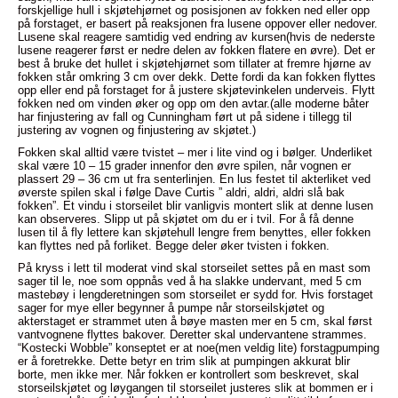
forskjellige hull i skjøtehjørnet og posisjonen av fokken ned eller opp
på forstaget, er basert på reaksjonen fra lusene oppover eller nedover.
Lusene skal reagere samtidig ved endring av kursen(hvis de nederste
lusene reagerer først er nedre delen av fokken flatere en øvre). Det er
best å bruke det hullet i skjøtehjørnet som tillater at fremre hjørne av
fokken står omkring 3 cm over dekk. Dette fordi da kan fokken flyttes
opp eller end på forstaget for å justere skjøtevinkelen underveis. Flytt
fokken ned om vinden øker og opp om den avtar.(alle moderne båter
har finjustering av fall og Cunningham ført ut på sidene i tillegg til
justering av vognen og finjustering av skjøtet.)
Fokken skal alltid være tvistet – mer i lite vind og i bølger. Underliket
skal være 10 – 15 grader innenfor den øvre spilen, når vognen er
plassert 29 – 36 cm ut fra senterlinjen. En lus festet til akterliket ved
øverste spilen skal i følge Dave Curtis ” aldri, aldri, aldri slå bak
fokken”. Et vindu i storseilet blir vanligvis montert slik at denne lusen
kan observeres. Slipp ut på skjøtet om du er i tvil. For å få denne
lusen til å fly lettere kan skjøtehull lengre frem benyttes, eller fokken
kan flyttes ned på forliket. Begge deler øker tvisten i fokken.
På kryss i lett til moderat vind skal storseilet settes på en mast som
sager til le, noe som oppnås ved å ha slakke undervant, med 5 cm
mastebøy i lengderetningen som storseilet er sydd for. Hvis forstaget
sager for mye eller begynner å pumpe når storseilskjøtet og
akterstaget er strammet uten å bøye masten mer en 5 cm, skal først
vantvognene flyttes bakover. Deretter skal undervantene strammes.
“Kostecki Wobble” konseptet er at noe(men veldig lite) forstagpumping
er å foretrekke. Dette betyr en trim slik at pumpingen akkurat blir
borte, men ikke mer. Når fokken er kontrollert som beskrevet, skal
storseilskjøtet og løygangen til storseilet justeres slik at bommen er i