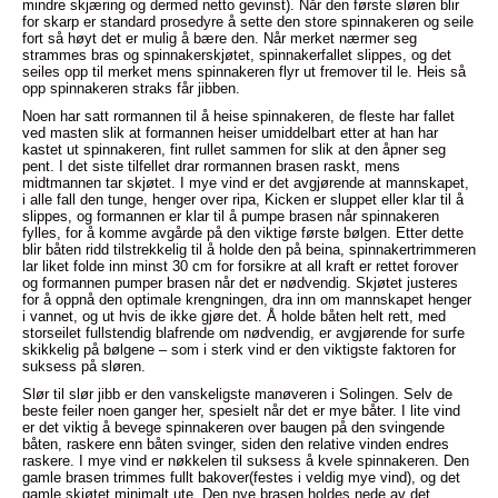
mindre skjæring og dermed netto gevinst). Når den første sløren blir
for skarp er standard prosedyre å sette den store spinnakeren og seile
fort så høyt det er mulig å bære den. Når merket nærmer seg
strammes bras og spinnakerskjøtet, spinnakerfallet slippes, og det
seiles opp til merket mens spinnakeren flyr ut fremover til le. Heis så
opp spinnakeren straks får jibben.
Noen har satt rormannen til å heise spinnakeren, de fleste har fallet
ved masten slik at formannen heiser umiddelbart etter at han har
kastet ut spinnakeren, fint rullet sammen for slik at den åpner seg
pent. I det siste tilfellet drar rormannen brasen raskt, mens
midtmannen tar skjøtet. I mye vind er det avgjørende at mannskapet,
i alle fall den tunge, henger over ripa, Kicken er sluppet eller klar til å
slippes, og formannen er klar til å pumpe brasen når spinnakeren
fylles, for å komme avgårde på den viktige første bølgen. Etter dette
blir båten ridd tilstrekkelig til å holde den på beina, spinnakertrimmeren
lar liket folde inn minst 30 cm for forsikre at all kraft er rettet forover
og formannen pumper brasen når det er nødvendig. Skjøtet justeres
for å oppnå den optimale krengningen, dra inn om mannskapet henger
i vannet, og ut hvis de ikke gjøre det. Å holde båten helt rett, med
storseilet fullstendig blafrende om nødvendig, er avgjørende for surfe
skikkelig på bølgene – som i sterk vind er den viktigste faktoren for
suksess på sløren.
Slør til slør jibb er den vanskeligste manøveren i Solingen. Selv de
beste feiler noen ganger her, spesielt når det er mye båter. I lite vind
er det viktig å bevege spinnakeren over baugen på den svingende
båten, raskere enn båten svinger, siden den relative vinden endres
raskere. I mye vind er nøkkelen til suksess å kvele spinnakeren. Den
gamle brasen trimmes fullt bakover(festes i veldig mye vind), og det
gamle skjøtet minimalt ute. Den nye brasen holdes nede av det