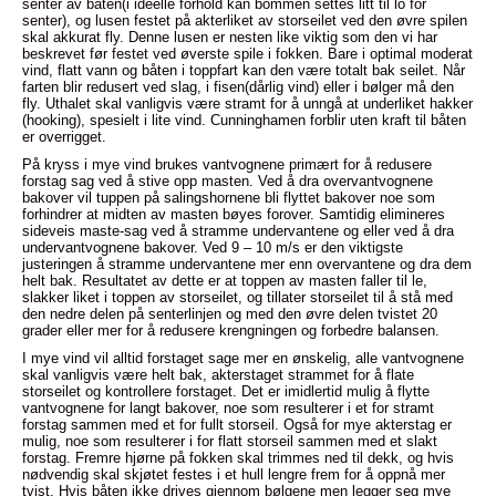
senter av båten(i ideelle forhold kan bommen settes litt til lo for
senter), og lusen festet på akterliket av storseilet ved den øvre spilen
skal akkurat fly. Denne lusen er nesten like viktig som den vi har
beskrevet før festet ved øverste spile i fokken. Bare i optimal moderat
vind, flatt vann og båten i toppfart kan den være totalt bak seilet. Når
farten blir redusert ved slag, i fisen(dårlig vind) eller i bølger må den
fly. Uthalet skal vanligvis være stramt for å unngå at underliket hakker
(hooking), spesielt i lite vind. Cunninghamen forblir uten kraft til båten
er overrigget.
På kryss i mye vind brukes vantvognene primært for å redusere
forstag sag ved å stive opp masten. Ved å dra overvantvognene
bakover vil tuppen på salingshornene bli flyttet bakover noe som
forhindrer at midten av masten bøyes forover. Samtidig elimineres
sideveis maste-sag ved å stramme undervantene og eller ved å dra
undervantvognene bakover. Ved 9 – 10 m/s er den viktigste
justeringen å stramme undervantene mer enn overvantene og dra dem
helt bak. Resultatet av dette er at toppen av masten faller til le,
slakker liket i toppen av storseilet, og tillater storseilet til å stå med
den nedre delen på senterlinjen og med den øvre delen tvistet 20
grader eller mer for å redusere krengningen og forbedre balansen.
I mye vind vil alltid forstaget sage mer en ønskelig, alle vantvognene
skal vanligvis være helt bak, akterstaget strammet for å flate
storseilet og kontrollere forstaget. Det er imidlertid mulig å flytte
vantvognene for langt bakover, noe som resulterer i et for stramt
forstag sammen med et for fullt storseil. Også for mye akterstag er
mulig, noe som resulterer i for flatt storseil sammen med et slakt
forstag. Fremre hjørne på fokken skal trimmes ned til dekk, og hvis
nødvendig skal skjøtet festes i et hull lengre frem for å oppnå mer
tvist. Hvis båten ikke drives gjennom bølgene men legger seg mye