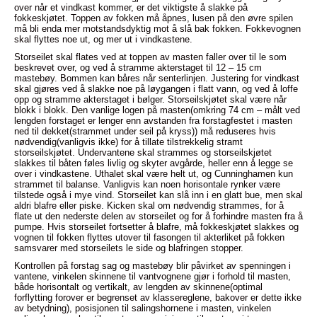
over når et vindkast kommer, er det viktigste å slakke på
fokkeskjøtet. Toppen av fokken må åpnes, lusen på den øvre spilen
må bli enda mer motstandsdyktig mot å slå bak fokken. Fokkevognen
skal flyttes noe ut, og mer ut i vindkastene.
Storseilet skal flates ved at toppen av masten faller over til le som
beskrevet over, og ved å stramme akterstaget til 12 – 15 cm
mastebøy. Bommen kan båres når senterlinjen. Justering for vindkast
skal gjøres ved å slakke noe på løygangen i flatt vann, og ved å loffe
opp og stramme akterstaget i bølger. Storseilskjøtet skal være når
blokk i blokk. Den vanlige logen på masten(omkring 74 cm – målt ved
lengden forstaget er lenger enn avstanden fra forstagfestet i masten
ned til dekket(strammet under seil på kryss)) må reduseres hvis
nødvendig(vanligvis ikke) for å tillate tilstrekkelig stramt
storseilskjøtet. Undervantene skal strammes og storseilskjøtet
slakkes til båten føles livlig og skyter avgårde, heller enn å legge se
over i vindkastene. Uthalet skal være helt ut, og Cunninghamen kun
strammet til balanse. Vanligvis kan noen horisontale rynker være
tilstede også i mye vind. Storseilet kan slå inn i en glatt bue, men skal
aldri blafre eller piske. Kicken skal om nødvendig strammes, for å
flate ut den nederste delen av storseilet og for å forhindre masten fra å
pumpe. Hvis storseilet fortsetter å blafre, må fokkeskjøtet slakkes og
vognen til fokken flyttes utover til fasongen til akterliket på fokken
samsvarer med storseilets le side og blafringen stopper.
Kontrollen på forstag sag og mastebøy blir påvirket av spenningen i
vantene, vinkelen skinnene til vantvognene gjør i forhold til masten,
både horisontalt og vertikalt, av lengden av skinnene(optimal
forflytting forover er begrenset av klassereglene, bakover er dette ikke
av betydning), posisjonen til salingshornene i masten, vinkelen