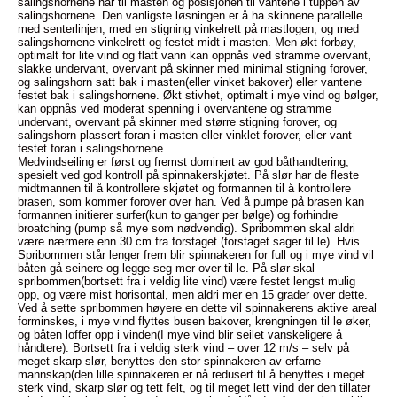
salingshornene har til masten og posisjonen til vantene i tuppen av
salingshornene. Den vanligste løsningen er å ha skinnene parallelle
med senterlinjen, med en stigning vinkelrett på mastlogen, og med
salingshornene vinkelrett og festet midt i masten. Men økt forbøy,
optimalt for lite vind og flatt vann kan oppnås ved stramme overvant,
slakke undervant, overvant på skinner med minimal stigning forover,
og salingshorn satt bak i masten(eller vinket bakover) eller vantene
festet bak i salingshornene. Økt stivhet, optimalt i mye vind og bølger,
kan oppnås ved moderat spenning i overvantene og stramme
undervant, overvant på skinner med større stigning forover, og
salingshorn plassert foran i masten eller vinklet forover, eller vant
festet foran i salingshornene.
Medvindseiling er først og fremst dominert av god båthandtering,
spesielt ved god kontroll på spinnakerskjøtet. På slør har de fleste
midtmannen til å kontrollere skjøtet og formannen til å kontrollere
brasen, som kommer forover over han. Ved å pumpe på brasen kan
formannen initierer surfer(kun to ganger per bølge) og forhindre
broatching (pump så mye som nødvendig). Spribommen skal aldri
være nærmere enn 30 cm fra forstaget (forstaget sager til le). Hvis
Spribommen står lenger frem blir spinnakeren for full og i mye vind vil
båten gå seinere og legge seg mer over til le. På slør skal
spribommen(bortsett fra i veldig lite vind) være festet lengst mulig
opp, og være mist horisontal, men aldri mer en 15 grader over dette.
Ved å sette spribommen høyere en dette vil spinnakerens aktive areal
forminskes, i mye vind flyttes busen bakover, krengningen til le øker,
og båten loffer opp i vinden(I mye vind blir seilet vanskeligere å
håndtere). Bortsett fra i veldig sterk vind – over 12 m/s – selv på
meget skarp slør, benyttes den stor spinnakeren av erfarne
mannskap(den lille spinnakeren er nå redusert til å benyttes i meget
sterk vind, skarp slør og tett felt, og til meget lett vind der den tillater