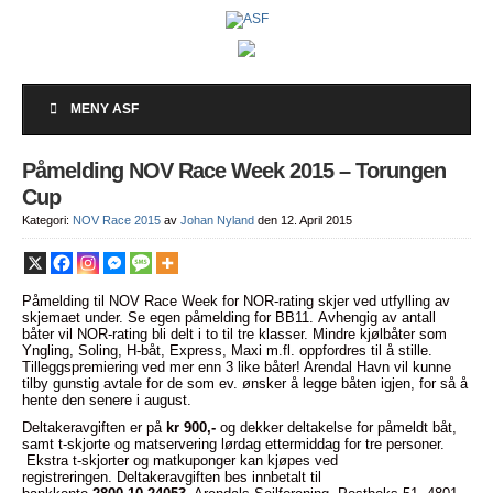
MENY ASF
Påmelding NOV Race Week 2015 – Torungen
Cup
Kategori:
NOV Race 2015
av
Johan Nyland
den 12. April 2015
Påmelding til NOV Race Week for NOR-rating skjer ved utfylling av
skjemaet under. Se egen påmelding for BB11. Avhengig av antall
båter vil NOR-rating bli delt i to til tre klasser. Mindre kjølbåter som
Yngling, Soling, H-båt, Express, Maxi m.fl. oppfordres til å stille.
Tilleggspremiering ved mer enn 3 like båter! Arendal Havn vil kunne
tilby gunstig avtale for de som ev. ønsker å legge båten igjen, for så å
hente den senere i august.
Deltakeravgiften er på
kr 900,-
og dekker deltakelse for påmeldt båt,
samt t-skjorte og matservering lørdag ettermiddag for tre personer.
Ekstra t-skjorter og matkuponger kan kjøpes ved
registreringen. Deltakeravgiften bes innbetalt til