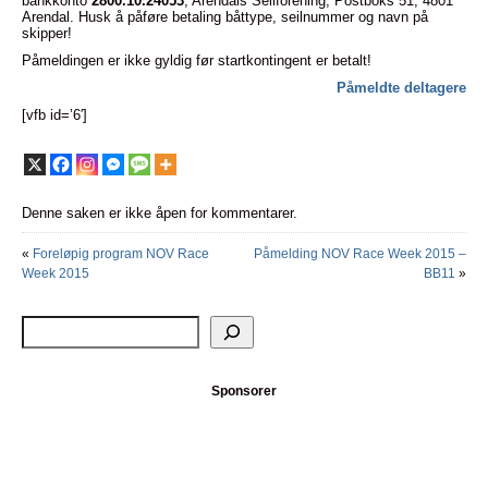
bankkonto
2800.10.24053
, Arendals Seilforening, Postboks 51, 4801
Arendal. Husk å påføre betaling båttype, seilnummer og navn på
skipper!
Påmeldingen er ikke gyldig før startkontingent er betalt!
Påmeldte deltagere
[vfb id=’6′]
Denne saken er ikke åpen for kommentarer.
«
Foreløpig program NOV Race
Påmelding NOV Race Week 2015 –
Week 2015
BB11
»
Sponsorer