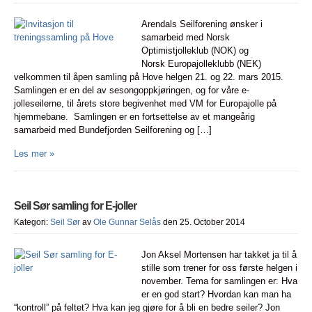
Arendals Seilforening ønsker i
samarbeid med Norsk
Optimistjolleklub (NOK) og
Norsk Europajolleklubb (NEK)
velkommen til åpen samling på Hove helgen 21. og 22. mars 2015.
Samlingen er en del av sesongoppkjøringen, og for våre e-
jolleseilerne, til årets store begivenhet med VM for Europajolle på
hjemmebane. Samlingen er en fortsettelse av et mangeårig
samarbeid med Bundefjorden Seilforening og […]
Les mer »
Seil Sør samling for E-joller
Kategori:
Seil Sør
av
Ole Gunnar Selås
den 25. October 2014
Jon Aksel Mortensen har takket ja til å
stille som trener for oss første helgen i
november. Tema for samlingen er: Hva
er en god start? Hvordan kan man ha
“kontroll” på feltet? Hva kan jeg gjøre for å bli en bedre seiler? Jon