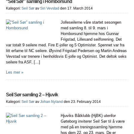
“Seil Sør” samling i Homborsund
Kategori:
Seil Sør
av
Siri Vevstad
den 17. March 2014
Jolleseilerne våre startet sesongen
med samling 8. til 9. mars i
Homborsund hjemme hos Gunnar
Frigstad, Lillesand seilforening. Det
var totalt 9 seilere med. Fire E-joller og 5 Optimister. Spennet var fra
litt erfarne til NC seilere. Øyvind Frigstad Pedersen og Martin Andreas
Vevstad var trenere i henholdsvis E-jolle og Optimist. Det deltok seks
seilere fra ASF, […]
Les mer »
Seil Sør samling 2 – Hjuvik
Kategori:
Seil Sør
av
Johan Nyland
den 23. February 2014
Hjuviks Båtklubb (HjBK) utenfor
Gøteborg inviterer Seil Sør til å være
med på en treningssamling hjemme
hos dem 22. og 23. mars. De er