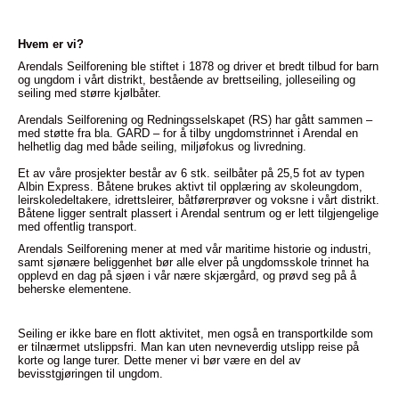
Hvem er vi?
Arendals Seilforening ble stiftet i 1878 og driver et bredt tilbud for barn
og ungdom i vårt distrikt, bestående av brettseiling, jolleseiling og
seiling med større kjølbåter.
Arendals Seilforening og Redningsselskapet (RS) har gått sammen –
med støtte fra bla. GARD – for å tilby ungdomstrinnet i Arendal en
helhetlig dag med både seiling, miljøfokus og livredning.
Et av våre prosjekter består av 6 stk. seilbåter på 25,5 fot av typen
Albin Express. Båtene brukes aktivt til opplæring av skoleungdom,
leirskoledeltakere, idrettsleirer, båtførerprøver og voksne i vårt distrikt.
Båtene ligger sentralt plassert i Arendal sentrum og er lett tilgjengelige
med offentlig transport.
Arendals Seilforening mener at med vår maritime historie og industri,
samt sjønære beliggenhet bør alle elver på ungdomsskole trinnet ha
opplevd en dag på sjøen i vår nære skjærgård, og prøvd seg på å
beherske elementene.
Seiling er ikke bare en flott aktivitet, men også en transportkilde som
er tilnærmet utslippsfri. Man kan uten nevneverdig utslipp reise på
korte og lange turer. Dette mener vi bør være en del av
bevisstgjøringen til ungdom.