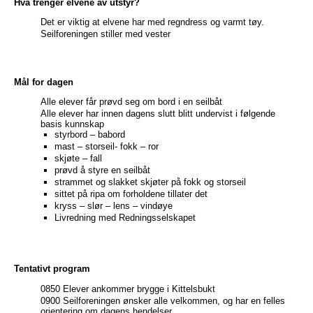
Hva trenger elvene av utstyr?
Det er viktig at elvene har med regndress og varmt tøy.
Seilforeningen stiller med vester
Mål for dagen
Alle elever får prøvd seg om bord i en seilbåt
Alle elever har innen dagens slutt blitt undervist i følgende
basis kunnskap
styrbord – babord
mast – storseil- fokk – ror
skjøte – fall
prøvd å styre en seilbåt
strammet og slakket skjøter på fokk og storseil
sittet på ripa om forholdene tillater det
kryss – slør – lens – vindøye
Livredning med Redningsselskapet
Tentativt program
0850 Elever ankommer brygge i Kittelsbukt
0900 Seilforeningen ønsker alle velkommen, og har en felles
orientering om dagens hendelser.