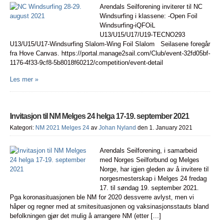
Arendals Seilforening inviterer til NC
Windsurfing i klassene: -Open Foil
Windsurfing-iQFOiL
U13/U15/U17/U19-TECNO293
U13/U15/U17-Windsurfing Slalom-Wing Foil Slalom Seilasene foregår
fra Hove Canvas. https://portal.manage2sail.com/Club/event-32fd05bf-
1176-4f33-9cf8-5b8018f60212/competition/event-detail
Les mer »
Invitasjon til NM Melges 24 helga 17-19. september 2021
Kategori:
NM 2021 Melges 24
av
Johan Nyland
den 1. January 2021
Arendals Seilforening, i samarbeid
med Norges Seilforbund og Melges
Norge, har igjen gleden av å invitere til
norgesmesterskap i Melges 24 fredag
17. til søndag 19. september 2021.
Pga koronasituasjonen ble NM for 2020 dessverre avlyst, men vi
håper og regner med at smitesituasjonen og vaksinasjonsstauts bland
befolkningen gjør det mulig å arrangere NM (etter […]