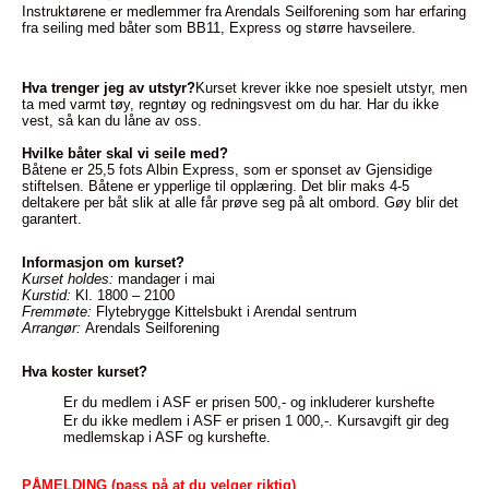
Instruktørene er medlemmer fra Arendals Seilforening som har erfaring
fra seiling med båter som BB11, Express og større havseilere.
Hva trenger jeg av utstyr?
Kurset krever ikke noe spesielt utstyr, men
ta med varmt tøy, regntøy og redningsvest om du har. Har du ikke
vest, så kan du låne av oss.
Hvilke båter skal vi seile med?
Båtene er 25,5 fots Albin Express, som er sponset av Gjensidige
stiftelsen. Båtene er ypperlige til opplæring. Det blir maks 4-5
deltakere per båt slik at alle får prøve seg på alt ombord. Gøy blir det
garantert.
Informasjon om kurset?
Kurset holdes:
mandager i mai
Kurstid:
Kl. 1800 – 2100
Fremmøte:
Flytebrygge Kittelsbukt i Arendal sentrum
Arrangør:
Arendals Seilforening
Hva koster kurset?
Er du medlem i ASF er prisen 500,- og inkluderer kurshefte
Er du ikke medlem i ASF er prisen 1 000,-. Kursavgift gir deg
medlemskap i ASF og kurshefte.
PÅMELDING (pass på at du velger riktig)