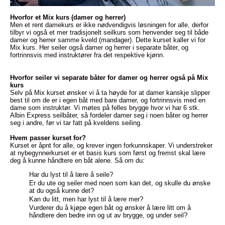
Hvorfor et Mix kurs (damer og herrer)
Men et rent damekurs er ikke nødvendigvis løsningen for alle, derfor
tilbyr vi også et mer tradisjonelt seilkurs som henvender seg til både
damer og herrer samme kveld (mandager). Dette kurset kaller vi for
Mix kurs. Her seiler også damer og herrer i separate båter, og
fortrinnsvis med instruktører fra det respektive kjønn.
Hvorfor seiler vi separate båter for damer og herrer også på Mix
kurs
Selv på Mix kurset ønsker vi å ta høyde for at damer kanskje slipper
best til om de er i egen båt med bare damer, og fortrinnsvis med en
dame som instruktør. Vi møtes på felles brygge hvor vi har 6 stk.
Albin Express seilbåter, så fordeler damer seg i noen båter og herrer
seg i andre, før vi tar fatt på kveldens seiling.
Hvem passer kurset for?
Kurset er åpnt for alle, og krever ingen forkunnskaper. Vi understreker
at nybegynnerkurset er et basis kurs som først og fremst skal lære
deg å kunne håndtere en båt alene. Så om du:
Har du lyst til å lære å seile?
Er du ute og seiler med noen som kan det, og skulle du ønske
at du også kunne det?
Kan du litt, men har lyst til å lære mer?
Vurderer du å kjøpe egen båt og ønsker å lære litt om å
håndtere den bedre inn og ut av brygge, og under seil?