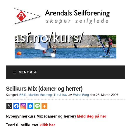
MENY ASF
Seilkurs Mix (damer og herrer)
Kategori:
BB11
,
Maritim Mestring
,
Tur & hav
av
Eivind Berg
den 25. March 2026
Nybegynnerkurs Mix (damer og herrer)
Meld deg på her
Teori til seilkurset
klikk her