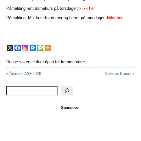
Påmel
ding r
ent damekurs på torsdager:
klikk her
Påmeldi
ng
Mix kurs for damer og herrer på mandager:
klikk her
Denne saken er ikke åpen for kommentarer.
«
Årsmøte ASF 2026
Seilkurs Damer
»
Sponsorer