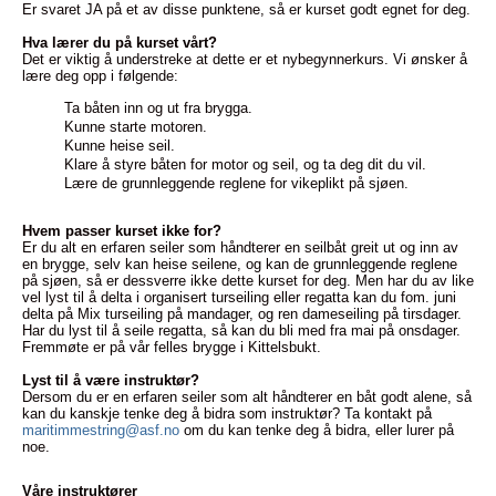
Er svaret JA på et av disse punktene, så er kurset godt egnet for deg.
Hva lærer du på kurset vårt?
Det er viktig å understreke at dette er et nybegynnerkurs. Vi ønsker å
lære deg opp i følgende:
Ta båten inn og ut fra brygga.
Kunne starte motoren.
Kunne heise seil.
Klare å styre båten for motor og seil, og ta deg dit du vil.
Lære de grunnleggende reglene for vikeplikt på sjøen.
Hvem passer kurset ikke for?
Er du alt en erfaren seiler som håndterer en seilbåt greit ut og inn av
en brygge, selv kan heise seilene, og kan de grunnleggende reglene
på sjøen, så er dessverre ikke dette kurset for deg. Men har du av like
vel lyst til å delta i organisert turseiling eller regatta kan du fom. juni
delta på Mix turseiling på mandager, og ren dameseiling på tirsdager.
Har du lyst til å seile regatta, så kan du bli med fra mai på onsdager.
Fremmøte er på vår felles brygge i Kittelsbukt.
Lyst til å være instruktør?
Dersom du er en erfaren seiler som alt håndterer en båt godt alene, så
kan du kanskje tenke deg å bidra som instruktør? Ta kontakt på
maritimmestring@asf.no
om du kan tenke deg å bidra, eller lurer på
noe.
Våre instruktører