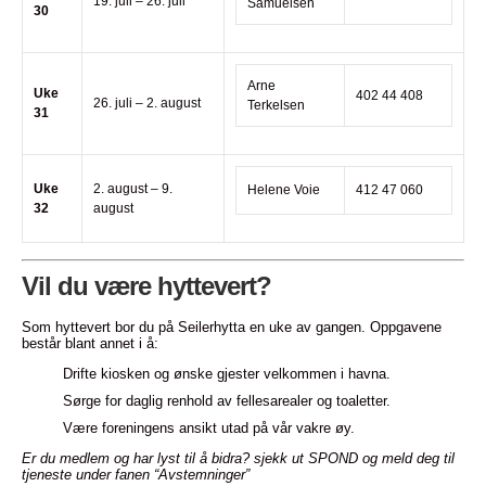
19. juli – 26. juli
Samuelsen
30
Arne
Uke
402 44 408
26. juli – 2. august
Terkelsen
31
Uke
2. august – 9.
Helene Voie
412 47 060
32
august
Vil du være hyttevert?
Som hyttevert bor du på Seilerhytta en uke av gangen. Oppgavene
består blant annet i å:
Drifte kiosken og ønske gjester velkommen i havna.
Sørge for daglig renhold av fellesarealer og toaletter.
Være foreningens ansikt utad på vår vakre øy.
Er du medlem og har lyst til å bidra? sjekk ut SPOND og meld deg til
tjeneste under fanen “Avstemninger”