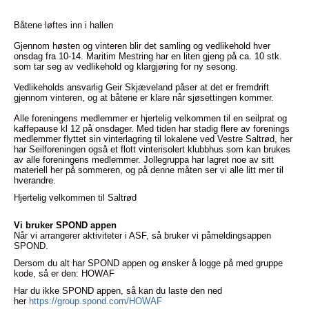
Båtene løftes inn i hallen
Gjennom høsten og vinteren blir det samling og vedlikehold hver
onsdag fra 10-14. Maritim Mestring har en liten gjeng på ca. 10 stk.
som tar seg av vedlikehold og klargjøring for ny sesong.
Vedlikeholds ansvarlig Geir Skjæveland påser at det er fremdrift
gjennom vinteren, og at båtene er klare når sjøsettingen kommer.
Alle foreningens medlemmer er hjertelig velkommen til en seilprat og
kaffepause kl 12 på onsdager. Med tiden har stadig flere av forenings
medlemmer flyttet sin vinterlagring til lokalene ved Vestre Saltrød, her
har Seilforeningen også et flott vinterisolert klubbhus som kan brukes
av alle foreningens medlemmer. Jollegruppa har lagret noe av sitt
materiell her på sommeren, og på denne måten ser vi alle litt mer til
hverandre.
Hjertelig velkommen til Saltrød
Vi bruker SPOND appen
Når vi arrangerer aktiviteter i ASF, så bruker vi påmeldingsappen
SPOND.
Dersom du alt har SPOND appen og ønsker å logge på med gruppe
kode, så er den: HOWAF
Har du ikke SPOND appen, så kan du laste den ned
her
https://group.spond.com/HOWAF