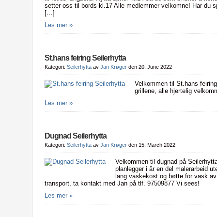
setter oss til bords kl.17 Alle medlemmer velkomne! Har du s
[…]
Les mer »
St.hans feiring Seilerhytta
Kategori:
Seilerhytta
av
Jan Krøger
den 20. June 2022
Velkommen til St.hans feiring
grillene, alle hjertelig velk
Les mer »
Dugnad Seilerhytta
Kategori:
Seilerhytta
av
Jan Krøger
den 15. March 2022
Velkommen til dugnad på Seilerhytta 
planlegger i år en del malerarbeid ute
lang vaskekost og bøtte for vask av
transport, ta kontakt med Jan på tlf. 97509877 Vi sees!
Les mer »