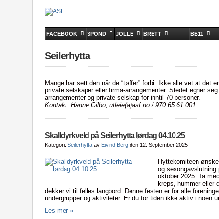
FACEBOOK
SPOND
JOLLE
BRETT
BB11
Seilerhytta
Mange har sett den når de “tøffer” forbi. Ikke alle vet at det er
private selskaper eller firma-arrangementer. Stedet egner seg 
arrangementer og private selskap for inntil 70 personer.
Kontakt: Hanne Gilbo, utleie(a)asf.no / 970 65 61 001
Skalldyrkveld på Seilerhytta lørdag 04.10.25
Kategori:
Seilerhytta
av
Eivind Berg
den 12. September 2025
Hyttekomiteen ønsker
og sesongavslutning p
oktober 2025. Ta med 
kreps, hummer eller 
dekker vi til felles langbord. Denne festen er for alle foreni
undergrupper og aktiviteter. Er du for tiden ikke aktiv i noen 
Les mer »