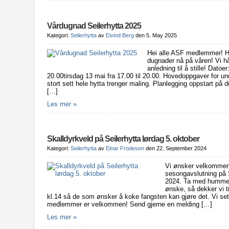
Vårdugnad Seilerhytta 2025
Kategori:
Seilerhytta
av
Eivind Berg
den 5. May 2025
Hei alle ASF medlemmer! Hyt
dugnader nå på våren! Vi 
anledning til å stille! Datoer
20.00tirsdag 13 mai fra 17.00 til 20.00. Hovedoppgaver for un
stort sett hele hytta trenger maling. Planlegging oppstart på 
[…]
Les mer »
Skalldyrkveld på Seilerhytta lørdag 5. oktober
Kategori:
Seilerhytta
av
Einar Frodesen
den 22. September 2024
Vi ønsker velkommen 
sesongavslutning på S
2024. Ta med hummer,
ønske, så dekker vi ti
kl.14 så de som ønsker å koke fangsten kan gjøre det. Vi sette
medlemmer er velkommen! Send gjerne en melding […]
Les mer »