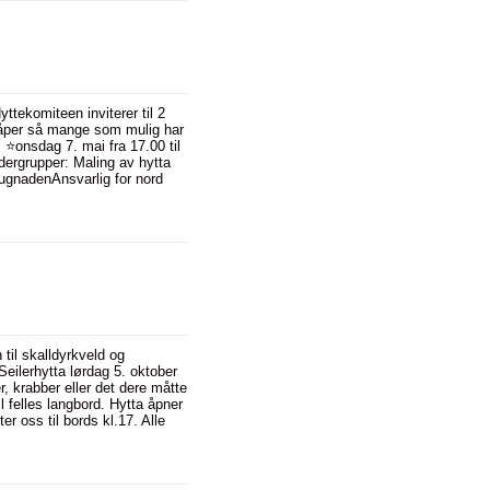
tekomiteen inviterer til 2
håper så mange som mulig har
: ⭐️onsdag 7. mai fra 17.00 til
dergrupper: Maling av hytta
dugnadenAnsvarlig for nord
til skalldyrkveld og
eilerhytta lørdag 5. oktober
 krabber eller det dere måtte
l felles langbord. Hytta åpner
r oss til bords kl.17. Alle