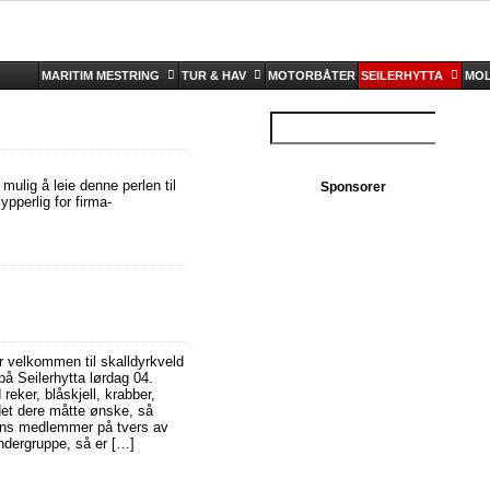
MARITIM MESTRING
TUR & HAV
MOTORBÅTER
SEILERHYTTA
MOL
 mulig å leie denne perlen til
Sponsorer
ypperlig for firma-
 velkommen til skalldyrkveld
å Seilerhytta lørdag 04.
reker, blåskjell, krabber,
det dere måtte ønske, så
ngens medlemmer på tvers av
undergruppe, så er […]