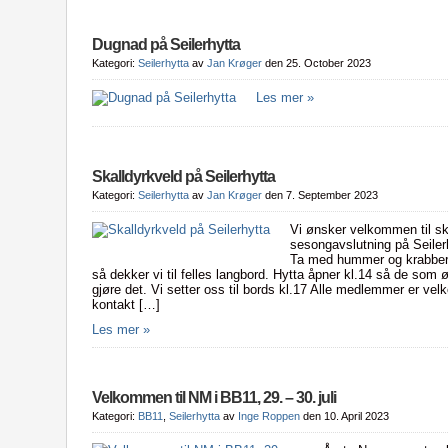
Dugnad på Seilerhytta
Kategori:
Seilerhytta
av
Jan Krøger
den 25. October 2023
Les mer »
Skalldyrkveld på Seilerhytta
Kategori:
Seilerhytta
av
Jan Krøger
den 7. September 2023
Vi ønsker velkommen til sk
sesongavslutning på Seiler
Ta med hummer og krabber, 
så dekker vi til felles langbord. Hytta åpner kl.14 så de som
gjøre det. Vi setter oss til bords kl.17 Alle medlemmer er v
kontakt […]
Les mer »
Velkommen til NM i BB11, 29. – 30. juli
Kategori:
BB11
,
Seilerhytta
av
Inge Roppen
den 10. April 2023