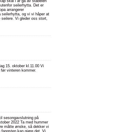
ap skal i år gå av stabelen
tenfor seilerhytta. Det er
ppa arrangerer
eilerhytta, og vi vi håper at
seilere. Vi gleder oss stort,
dag 15. oktober kl.11.00 Vi
e før vinteren kommer.
il sesongavslutning på
 oktober 2022 Ta med hummer
ere måtte ønske, så dekker vi
 fangsten kan gjøre det. Vi