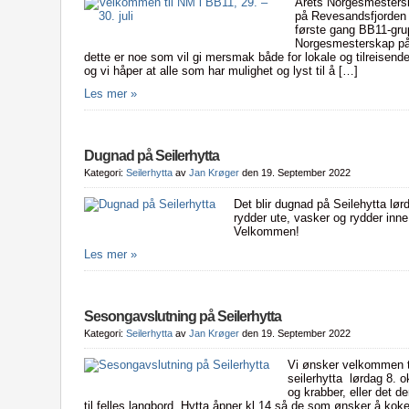
Årets Norgesmestersk
på Revesandsfjorden u
første gang BB11-gru
Norgesmesterskap på s
dette er noe som vil gi mersmak både for lokale og tilreisende 
og vi håper at alle som har mulighet og lyst til å […]
Les mer »
Dugnad på Seilerhytta
Kategori:
Seilerhytta
av
Jan Krøger
den 19. September 2022
Det blir dugnad på Seilehytta lør
rydder ute, vasker og rydder inn
Velkommen!
Les mer »
Sesongavslutning på Seilerhytta
Kategori:
Seilerhytta
av
Jan Krøger
den 19. September 2022
Vi ønsker velkommen t
seilerhytta lørdag 8.
og krabber, eller det d
til felles langbord. Hytta åpner kl.14 så de som ønsker å koke