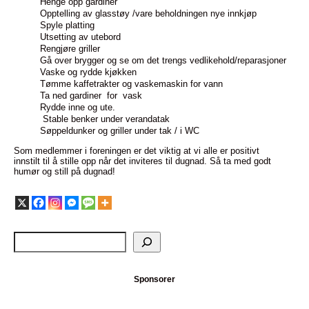
Henge opp gardiner
Opptelling av glasstøy /vare beholdningen nye innkjøp
Spyle platting
Utsetting av utebord
Rengjøre griller
Gå over brygger og se om det trengs vedlikehold/reparasjoner
Vaske og rydde kjøkken
Tømme kaffetrakter og vaskemaskin for vann
Ta ned gardiner for vask
Rydde inne og ute.
Stable benker under verandatak
Søppeldunker og griller under tak / i WC
Som medlemmer i foreningen er det viktig at vi alle er positivt
innstilt til å stille opp når det inviteres til dugnad. Så ta med godt
humør og still på dugnad!
Sponsorer