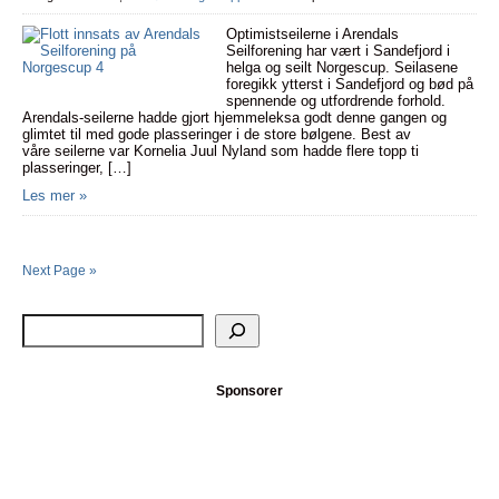
Optimistseilerne i Arendals
Seilforening har vært i Sandefjord i
helga og seilt Norgescup. Seilasene
foregikk ytterst i Sandefjord og bød på
spennende og utfordrende forhold.
Arendals-seilerne hadde gjort hjemmeleksa godt denne gangen og
glimtet til med gode plasseringer i de store bølgene. Best av
våre seilerne var Kornelia Juul Nyland som hadde flere topp ti
plasseringer, […]
Les mer »
Next Page »
Sponsorer