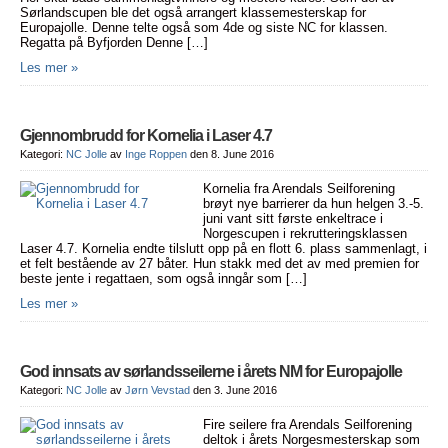
Sørlandscupen ble det også arrangert klassemesterskap for
Europajolle. Denne telte også som 4de og siste NC for klassen.
Regatta på Byfjorden Denne […]
Les mer »
Gjennombrudd for Kornelia i Laser 4.7
Kategori:
NC Jolle
av
Inge Roppen
den 8. June 2016
Kornelia fra Arendals Seilforening
brøyt nye barrierer da hun helgen 3.-5.
juni vant sitt første enkeltrace i
Norgescupen i rekrutteringsklassen
Laser 4.7. Kornelia endte tilslutt opp på en flott 6. plass sammenlagt, i
et felt bestående av 27 båter. Hun stakk med det av med premien for
beste jente i regattaen, som også inngår som […]
Les mer »
God innsats av sørlandsseilerne i årets NM for Europajolle
Kategori:
NC Jolle
av
Jørn Vevstad
den 3. June 2016
Fire seilere fra Arendals Seilforening
deltok i årets Norgesmesterskap som