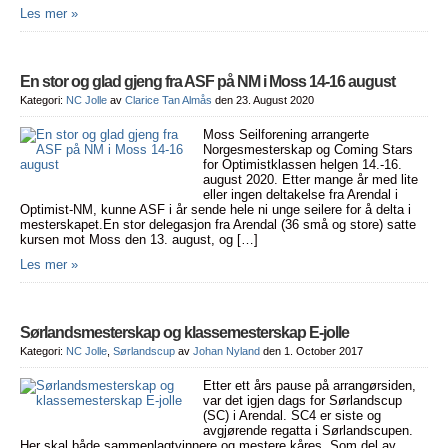
Les mer »
En stor og glad gjeng fra ASF på NM i Moss 14-16 august
Kategori:
NC Jolle
av
Clarice Tan Almås
den 23. August 2020
Moss Seilforening arrangerte
Norgesmesterskap og Coming Stars
for Optimistklassen helgen 14.-16.
august 2020. Etter mange år med lite
eller ingen deltakelse fra Arendal i
Optimist-NM, kunne ASF i år sende hele ni unge seilere for å delta i
mesterskapet.En stor delegasjon fra Arendal (36 små og store) satte
kursen mot Moss den 13. august, og […]
Les mer »
Sørlandsmesterskap og klassemesterskap E-jolle
Kategori:
NC Jolle
,
Sørlandscup
av
Johan Nyland
den 1. October 2017
Etter ett års pause på arrangørsiden,
var det igjen dags for Sørlandscup
(SC) i Arendal. SC4 er siste og
avgjørende regatta i Sørlandscupen.
Her skal både sammenlagtvinnere og mestere kåres. Som del av