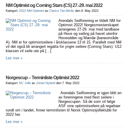
NM Optimist og Coming Stars (CS) 27.-29. mai 2022
Kategori:
2022 NM Optimist
av
Clarice Tan Almås
den 8. May 2022
Arendals Seilforening er tildelt NM for
Optimist 2022! Norgesmesterskapet
arrangeres 27-29. mai med landbase
på Hove og seiling på havet utenfor
Hoveodden og Mærdø (baneområde
A). NM er for optimistseilere i årsklassene 13 til 15. Parallelt med NM
vil det også bli arrangert regatta for yngre seilere (Coming Stars). U12
klassen vil seile ute på […]
Les mer »
Norgescup – Terminliste Optimist 2022
Kategori:
NC Jolle
av
Johan Nyland
den 7. May 2022
Arendals Seilforening er igjen blitt en
av foreningene med flest seilere i
Norgescupen. Så de som vil følge
ASF sine optimistseilere på regattaer
rundt om i landet, finner terminlisten til Norsk Optimistjolleklubb for
2022 her.
Les mer »