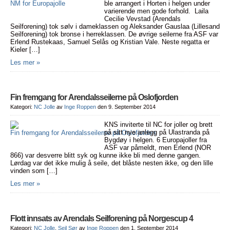
ble arrangert i Horten i helgen under
varierende men gode forhold. Laila
Cecilie Vevstad (Arendals
Seilforening) tok sølv i dameklassen og Aleksander Gauslaa (Lillesand
Seilforening) tok bronse i herreklassen. De øvrige seilerne fra ASF var
Erlend Rustekaas, Samuel Selås og Kristian Vale. Neste regatta er
Kieler […]
Les mer »
Fin fremgang for Arendalsseilerne på Oslofjorden
Kategori:
NC Jolle
av
Inge Roppen
den 9. September 2014
KNS inviterte til NC for joller og brett
på sitt nye anlegg på Ulastranda på
Bygdøy i helgen. 6 Europajoller fra
ASF var påmeldt, men Erlend (NOR
866) var desverre blitt syk og kunne ikke bli med denne gangen.
Lørdag var det ikke mulig å seile, det blåste nesten ikke, og den lille
vinden som […]
Les mer »
Flott innsats av Arendals Seilforening på Norgescup 4
Kategori:
NC Jolle
,
Seil Sør
av
Inge Roppen
den 1. September 2014