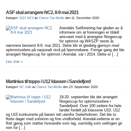
ASF skal arrangere NC2, 8-9 mai 2021
Kategori:
2021 NC2
av
Clarice Tan Almås
den 11. December 2020
Arendals Seilforening har gleden av å
informere om at foreningen er tildelt
ansvaret med å arrangere Norgescup
for optimist og WASZP neste år,
nærmere bestemt 8-9. mai 2021. Dette blir et gledelig gjensyn med
optimistseilere på nasjonalt nivå på hjemmebane. Forrige gang det ble
arrangert Norgescup for optimist i Arendal, var i 2014. Dette er […]
Les mer »
Martinius til topps i U12 klassen i Sandefjord
Kategori:
NC Jolle
av
Clarice Tan Almås
den 23. September 2020
19-20. september ble det arrangert
Norgescup for optimistseilere i
Sandefjord. Over 100 seilere fra hele
landet fordelt på klassene U10, U12
og U15 konkurrerte på banen rett utenfor Seilerholmen. Det ble to
flotte dager med solskinn og fine vindforhold. Arendal-seilerne er en
flott gjeng som støtter hverandre som lag, samtidig som seilingen gir
rom for […]