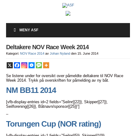
MENY ASF
Deltakere NOV Race Week 2014
Kategori:
NOV Race 2014
av
Johan Nyland
den 15. June 2014
Se listene under for oversikt over påmeldte deltakere til NOV Race
Week 2014. Trykk på overskriften for påmelding av ny båt.
NM BB11 2014
[vfb-display-entries id=2 fields=”Seilnr{{22}}, Skipper{{27}},
Seilforening{{26}}, Båtnavn/sponsor{{25}}”]
–
Torungen Cup (NOR rating)
[vfb-display-entries id=1 fields=”Seilnr{{5}}, Skipper{{10}},