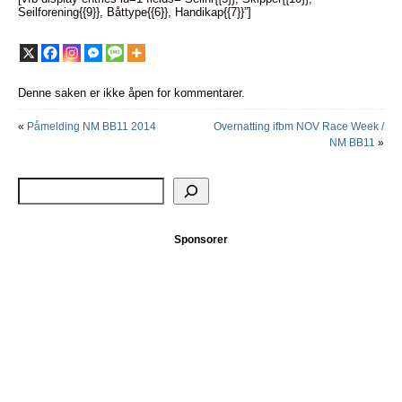
Seilforening{{9}}, Båttype{{6}}, Handikap{{7}}”]
Denne saken er ikke åpen for kommentarer.
«
Påmelding NM BB11 2014
Overnatting ifbm NOV Race Week /
NM BB11
»
Sponsorer