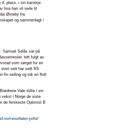
 4. plass, i sin kanskje
 hva han vil seile til
lai Østeby fra
erskapet og sammenlagt i
le. Samuel Selås var på
lassemester, tett fulgt av
evstad som sørget for en
stort sett har seilt RS
fin seiling og tok en flott
rødrene Vale stilte i sin
i vekst i Norge de siste
r de ferskeste Optimist B
sf.no/resultater-jolle/