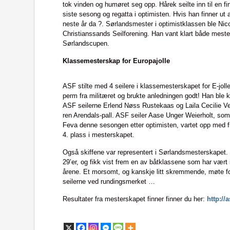
tok vinden og humøret seg opp. Hårek seilte inn til en fin
siste sesong og regatta i optimisten. Hvis han finner ut av
neste år da ?. Sørlandsmester i optimistklassen ble Nico
Christianssands Seilforening. Han vant klart både mest
Sørlandscupen.
Klassemesterskap for Europajolle
ASF stilte med 4 seilere i klassemesterskapet for E-jol
perm fra militæret og brukte anledningen godt! Han ble k
ASF seilerne Erlend Nøss Rustekaas og Laila Cecilie V
ren Arendals-pall. ASF seiler Aase Unger Weierholt, som 
Feva denne sesongen etter optimisten, vartet opp med fin 
4. plass i mesterskapet.
Også skiffene var representert i Sørlandsmesterskapet. B
29’er, og fikk vist frem en av båtklassene som har vært 
årene. Et morsomt, og kanskje litt skremmende, møte fo
seilerne ved rundingsmerket …
Resultater fra mesterskapet finner finner du her:
http://a