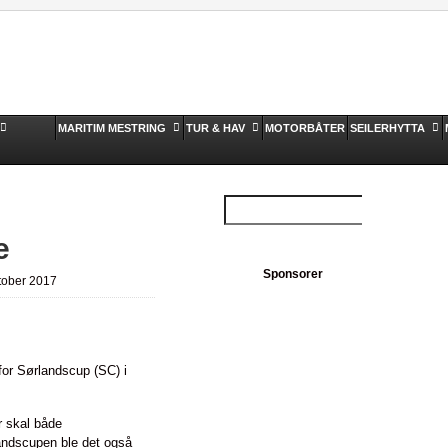
MARITIM MESTRING
TUR & HAV
MOTORBÅTER
SEILERHYTTA
e
Sponsorer
tober 2017
 for Sørlandscup (SC) i
r skal både
andscupen ble det også