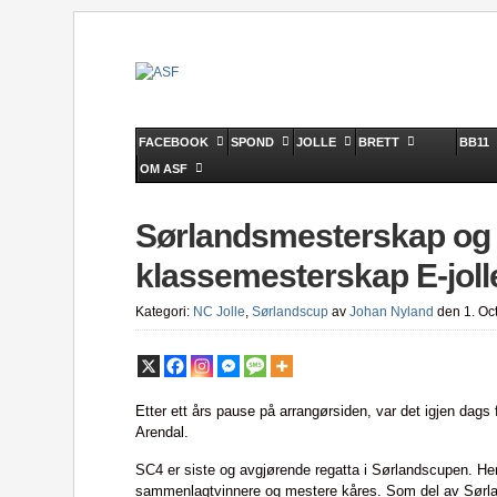
FACEBOOK
SPOND
JOLLE
BRETT
BB11
OM ASF
Sørlandsmesterskap og
klassemesterskap E-joll
Kategori:
NC Jolle
,
Sørlandscup
av
Johan Nyland
den 1. Oc
Etter ett års pause på arrangørsiden, var det igjen dags
Arendal.
SC4 er siste og avgjørende regatta i Sørlandscupen. He
sammenlagtvinnere og mestere kåres. Som del av Sørl