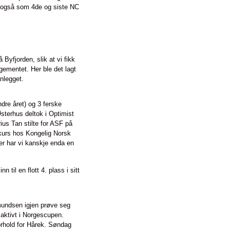
e også som 4de og siste NC
Byfjorden, slik at vi fikk
gementet. Her ble det lagt
nlegget.
ndre året) og 3 ferske
Østerhus deltok i Optimist
us Tan stilte for ASF på
kurs hos Kongelig Norsk
 her har vi kanskje enda en
 til en flott 4. plass i sitt
Amundsen igjen prøve seg
aktivt i Norgescupen.
forhold for Hårek. Søndag