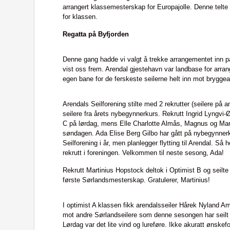
arrangert klassemesterskap for Europajolle. Denne telt
for klassen.
Regatta på Byfjorden
Denne gang hadde vi valgt å trekke arrangementet inn på 
vist oss frem. Arendal gjestehavn var landbase for arran
egen bane for de ferskeste seilerne helt inn mot bryggea
Arendals Seilforening stilte med 2 rekrutter (seilere på a
seilere fra årets nybegynnerkurs. Rekrutt Ingrid Lyngvi-
C på lørdag, mens Elle Charlotte Almås, Magnus og Mari
søndagen. Ada Elise Berg Gilbo har gått på nybegynner
Seilforening i år, men planlegger flytting til Arendal. Så
rekrutt i foreningen. Velkommen til neste sesong, Ada!
Rekrutt Martinius Hopstock deltok i Optimist B og seilte inn
første Sørlandsmesterskap. Gratulerer, Martinius!
I optimist A klassen fikk arendalsseiler Hårek Nyland 
mot andre Sørlandseilere som denne sesongen har seilt 
Lørdag var det lite vind og lureføre. Ikke akuratt ønske