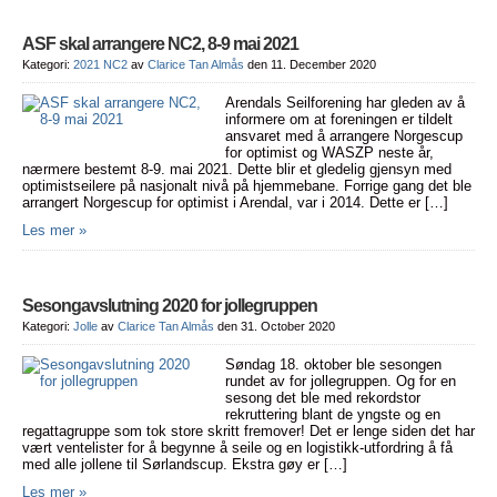
ASF skal arrangere NC2, 8-9 mai 2021
Kategori:
2021 NC2
av
Clarice Tan Almås
den 11. December 2020
Arendals Seilforening har gleden av å
informere om at foreningen er tildelt
ansvaret med å arrangere Norgescup
for optimist og WASZP neste år,
nærmere bestemt 8-9. mai 2021. Dette blir et gledelig gjensyn med
optimistseilere på nasjonalt nivå på hjemmebane. Forrige gang det ble
arrangert Norgescup for optimist i Arendal, var i 2014. Dette er […]
Les mer »
Sesongavslutning 2020 for jollegruppen
Kategori:
Jolle
av
Clarice Tan Almås
den 31. October 2020
Søndag 18. oktober ble sesongen
rundet av for jollegruppen. Og for en
sesong det ble med rekordstor
rekruttering blant de yngste og en
regattagruppe som tok store skritt fremover! Det er lenge siden det har
vært ventelister for å begynne å seile og en logistikk-utfordring å få
med alle jollene til Sørlandscup. Ekstra gøy er […]
Les mer »