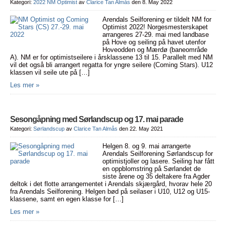
Kategori:
2022 NM Optimist
av
Clarice Tan Almås
den 8. May 2022
Arendals Seilforening er tildelt NM for
Optimist 2022! Norgesmesterskapet
arrangeres 27-29. mai med landbase
på Hove og seiling på havet utenfor
Hoveodden og Mærdø (baneområde
A). NM er for optimistseilere i årsklassene 13 til 15. Parallelt med NM
vil det også bli arrangert regatta for yngre seilere (Coming Stars). U12
klassen vil seile ute på […]
Les mer »
Sesongåpning med Sørlandscup og 17. mai parade
Kategori:
Sørlandscup
av
Clarice Tan Almås
den 22. May 2021
Helgen 8. og 9. mai arrangerte
Arendals Seilforening Sørlandscup for
optimistjoller og lasere. Seiling har fått
en oppblomstring på Sørlandet de
siste årene og 35 deltakere fra Agder
deltok i det flotte arrangementet i Arendals skjærgård, hvorav hele 20
fra Arendals Seilforening. Helgen bød på seilaser i U10, U12 og U15-
klassene, samt en egen klasse for […]
Les mer »