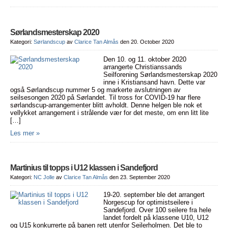
Sørlandsmesterskap 2020
Kategori:
Sørlandscup
av
Clarice Tan Almås
den 20. October 2020
Den 10. og 11. oktober 2020
arrangerte Christianssands
Seilforening Sørlandsmesterskap 2020
inne i Kristiansand havn. Dette var
også Sørlandscup nummer 5 og markerte avslutningen av
seilsesongen 2020 på Sørlandet. Til tross for COVID-19 har flere
sørlandscup-arrangementer blitt avholdt. Denne helgen ble nok et
vellykket arrangement i strålende vær for det meste, om enn litt lite
[…]
Les mer »
Martinius til topps i U12 klassen i Sandefjord
Kategori:
NC Jolle
av
Clarice Tan Almås
den 23. September 2020
19-20. september ble det arrangert
Norgescup for optimistseilere i
Sandefjord. Over 100 seilere fra hele
landet fordelt på klassene U10, U12
og U15 konkurrerte på banen rett utenfor Seilerholmen. Det ble to