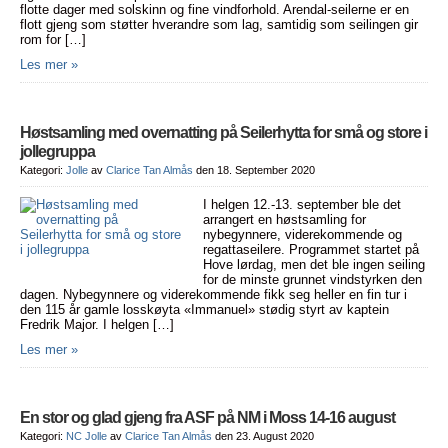
flotte dager med solskinn og fine vindforhold. Arendal-seilerne er en
flott gjeng som støtter hverandre som lag, samtidig som seilingen gir
rom for […]
Les mer »
Høstsamling med overnatting på Seilerhytta for små og store i
jollegruppa
Kategori:
Jolle
av
Clarice Tan Almås
den 18. September 2020
I helgen 12.-13. september ble det
arrangert en høstsamling for
nybegynnere, viderekommende og
regattaseilere. Programmet startet på
Hove lørdag, men det ble ingen seiling
for de minste grunnet vindstyrken den
dagen. Nybegynnere og viderekommende fikk seg heller en fin tur i
den 115 år gamle losskøyta «Immanuel» stødig styrt av kaptein
Fredrik Major. I helgen […]
Les mer »
En stor og glad gjeng fra ASF på NM i Moss 14-16 august
Kategori:
NC Jolle
av
Clarice Tan Almås
den 23. August 2020