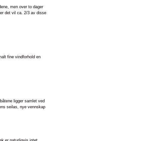
oldene, men over to dager
ter det vil ca. 2/3 av disse
malt fine vindforhold en
båtene ligger samlet ved
agens seilas, nye vennskap
k er naturligvis intet