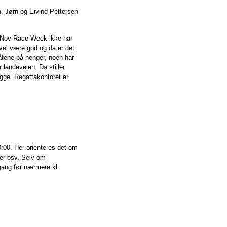
, Jørn og Eivind Pettersen
r Nov Race Week ikke har
vel være god og da er det
tene på henger, noen har
 landeveien. Da stiller
rygge. Regattakontoret er
0:00. Her orienteres det om
ser osv. Selv om
i gang før nærmere kl.