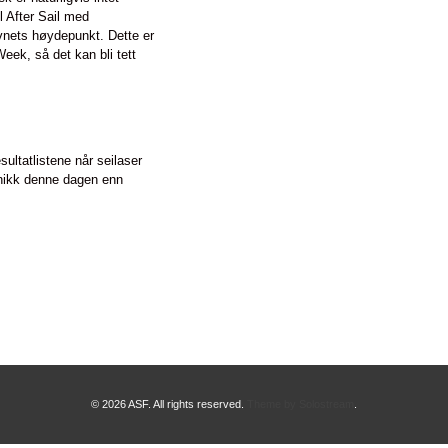
l After Sail med
evnets høydepunkt. Dette er
eek, så det kan bli tett
ultatlistene når seilaser
knikk denne dagen enn
© 2026 ASF. All rights reserved.
Theme by Solostream
.