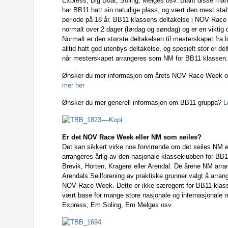
Express, Big Boat, Soling, Melges osv. Blant disse m
har BB11 hatt sin naturlige plass, og vært den mest sta
periode på 18 år. BB11 klassens deltakelse i NOV Race
normalt over 2 dager (lørdag og søndag) og er en viktig de
Normalt er den største deltakelsen til mesterskapet fra l
alltid hatt god utenbys deltakelse, og spesielt stor er de
når mesterskapet arrangeres som NM for BB11 klassen.
Ønsker du mer informasjon om årets NOV Race Week o
mer her
Ønsker du mer generell informasjon om BB11 gruppa?
L
Er det NOV Race Week eller NM som seiles?
Det kan sikkert virke noe forvirrende om det seiles N
arrangeres årlig av den nasjonale klasseklubben for BB1
Brevik, Horten, Kragerø eller Arendal. De årene NM arra
Arendals Seilforening av praktiske grunner valgt å arra
NOV Race Week. Dette er ikke særegent for BB11 kla
vært base for mange store nasjonale og internasjonale 
Express, Em Soling, Em Melges osv.