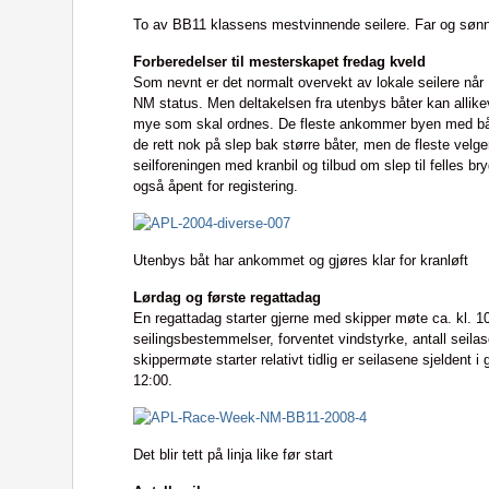
To av BB11 klassens mestvinnende seilere. Far og sønn
Forberedelser til mesterskapet fredag kveld
Som nevnt er det normalt overvekt av lokale seilere nå
NM status. Men deltakelsen fra utenbys båter kan allike
mye som skal ordnes. De fleste ankommer byen med bå
de rett nok på slep bak større båter, men de fleste velger
seilforeningen med kranbil og tilbud om slep til felles b
også åpent for registering.
Utenbys båt har ankommet og gjøres klar for kranløft
Lørdag og første regattadag
En regattadag starter gjerne med skipper møte ca. kl. 1
seilingsbestemmelser, forventet vindstyrke, antall seila
skippermøte starter relativt tidlig er seilasene sjeldent 
12:00.
Det blir tett på linja like før start