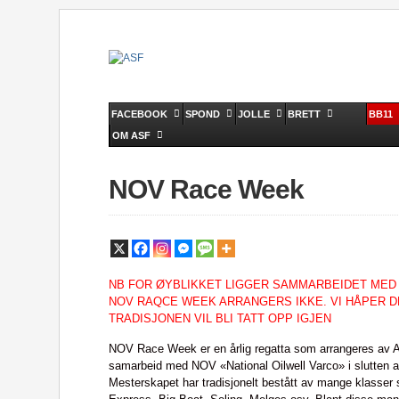
FACEBOOK
SPOND
JOLLE
BRETT
BB11
OM ASF
NOV Race Week
NB FOR ØYBLIKKET LIGGER SAMMARBEIDET MED 
NOV RAQCE WEEK ARRANGERS IKKE. VI HÅPER D
TRADISJONEN VIL BLI TATT OPP IGJEN
NOV Race Week er en årlig regatta som arrangeres av Ar
samarbeid med NOV «National Oilwell Varco» i slutten av 
Mesterskapet har tradisjonelt bestått av mange klasser