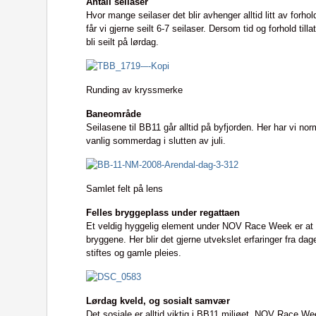
Antall seilaser
Hvor mange seilaser det blir avhenger alltid litt av forh
får vi gjerne seilt 6-7 seilaser. Dersom tid og forhold tilla
bli seilt på lørdag.
Runding av kryssmerke
Baneområde
Seilasene til BB11 går alltid på byfjorden. Her har vi nor
vanlig sommerdag i slutten av juli.
Samlet felt på lens
Felles bryggeplass under regattaen
Et veldig hyggelig element under NOV Race Week er at 
bryggene. Her blir det gjerne utvekslet erfaringer fra d
stiftes og gamle pleies.
Lørdag kveld, og sosialt samvær
Det sosiale er alltid viktig i BB11 miljøet. NOV Race Wee