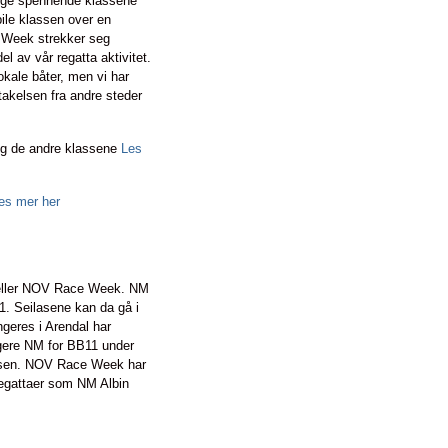
ange spennende klassene
bile klassen over en
 Week strekker seg
l av vår regatta aktivitet.
okale båter, men vi har
ltakelsen fra andre steder
g de andre klassene
Les
es mer her
M eller NOV Race Week. NM
1. Seilasene kan da gå i
ngeres i Arendal har
ngere NM for BB11 under
ssen. NOV Race Week har
regattaer som NM Albin