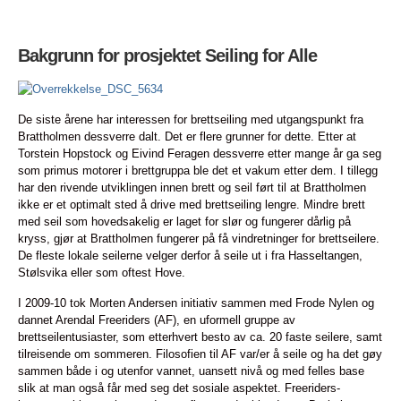
Bakgrunn for prosjektet Seiling for Alle
De siste årene har interessen for brettseiling med utgangspunkt fra
Brattholmen dessverre dalt. Det er flere grunner for dette. Etter at
Torstein Hopstock og Eivind Feragen dessverre etter mange år ga seg
som primus motorer i brettgruppa ble det et vakum etter dem. I tillegg
har den rivende utviklingen innen brett og seil ført til at Brattholmen
ikke er et optimalt sted å drive med brettseiling lengre. Mindre brett
med seil som hovedsakelig er laget for slør og fungerer dårlig på
kryss, gjør at Brattholmen fungerer på få vindretninger for brettseilere.
De fleste lokale seilerne velger derfor å seile ut i fra Hasseltangen,
Stølsvika eller som oftest Hove.
I 2009-10 tok Morten Andersen initiativ sammen med Frode Nylen og
dannet Arendal Freeriders (AF), en uformell gruppe av
brettseilentusiaster, som etterhvert besto av ca. 20 faste seilere, samt
tilreisende om sommeren. Filosofien til AF var/er å seile og ha det gøy
sammen både i og utenfor vannet, uansett nivå og med felles base
slik at man også får med seg det sosiale aspektet. Freeriders-