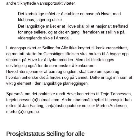
andre tilknyttede vannsportsaktiviteter.
Det kortsiktige målet er å etablere en base på Hove, med
klubbhus, lager og utleie.
Det langsiktige målet er at Hove skal bli et nasjonalt treffsted
for unge seilere, og at det en gang i fremtiden er seillinje på
videregående skole i Arendal.
I utgangspunktet er Seiling for Alle ikke knyttet til konkurranseidrett,
og mottatt støtte fra Gjensidigestiftelsen skal brukes til å bygge opp
senteret på Hove for å dyrke bredden. Men det tilrettelegges
selvfølgelig også for de som ønsker å konkurrere.
Hovedintensjonen er at barn og ungdom skal lære om sjøen og
hvordan beherske det å ferdes i og på vannet. Dette er lagt inn som et
viktig element i den langsiktige planleggingen.
Spørsmål om det praktiske rundt Hove kan rettes til Terje Tønnessen,
terjetonnessen(a)hotmail.com. Andre spørsmål knyttet til prosjekt kan
rettes til Jan Fasting, jan(a)fastingoutdoor.no eller Morten Andersen,
morten(a)ongre.no.
Prosjektstatus Seiling for alle