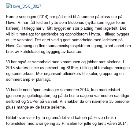
Første sesongen (2014) har gått med til å komme på plass ute på
Hove. Vi har fått leid en hytte som klubbhus (hytta som ligger foran
kaféen). I tillegg har vi fått bygget en stor platting med lagertelt. Det
vil bli tilrettelagt for garderobe og oppholdsrom i hytta. I tillegg bygges
et lite verksted. Det er et veldig godt samarbeide med ledelsen på
Hove Camping og flere samarbeidsprosjekter er i gang, blant annet om
bruk av kafelokalet og bygging av badstue.
Vi har også et samarbeid med kommunen og jobber mot skolene. I
2015 startes utleie av seilbrett og SUPer, i tillegg til torsdagstreningen
og sommerkurs. Mer organisert utleie/kurs til skoler, grupper og en
sommercamp er planlagt.
Vi hadde noen åpne testdager sommeren 2014, kun markedsført
gjennom jungeltelegrafen, og på de beste dagene var nesten samtlige
seilbrett og SUPer på vannet. Vi snakker da om nærmere 35 personer
pluss mange av de faste seilerne.
Bildet over viser hytta og området ved kafeen på Hove i bruk i
forbindelse med arrangering av Pinseleir for jolle og brett våren 2014.