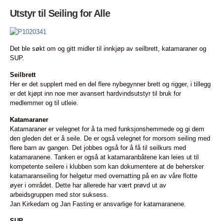
Utstyr til Seiling for Alle
Det ble søkt om og gitt midler til innkjøp av seilbrett, katamaraner og
SUP.
Seilbrett
Her er det supplert med en del flere nybegynner brett og rigger, i tillegg
er det kjøpt inn noe mer avansert hardvindsutstyr til bruk for
medlemmer og til utleie.
Katamaraner
Katamaraner er velegnet for å ta med funksjonshemmede og gi dem
den gleden det er å seile. De er også velegnet for morsom seiling med
flere barn av gangen. Det jobbes også for å få til seilkurs med
katamaranene. Tanken er også at katamaranbåtene kan leies ut til
kompetente seilere i klubben som kan dokumentere at de behersker
katamaranseiling for helgetur med overnatting på en av våre flotte
øyer i området. Dette har allerede har vært prøvd ut av
arbeidsgruppen med stor suksess.
Jan Kirkedam og Jan Fasting er ansvarlige for katamaranene.
SUP