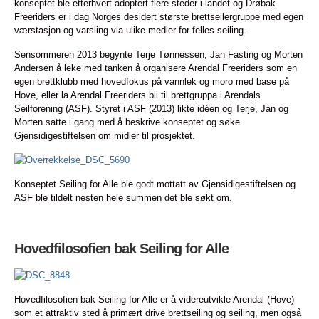
konseptet ble etterhvert adoptert flere steder i landet og Drøbak
Freeriders er i dag Norges desidert største brettseilergruppe med egen
værstasjon og varsling via ulike medier for felles seiling.
Sensommeren 2013 begynte Terje Tønnessen, Jan Fasting og Morten
Andersen å leke med tanken å organisere Arendal Freeriders som en
egen brettklubb med hovedfokus på vannlek og moro med base på
Hove, eller la Arendal Freeriders bli til brettgruppa i Arendals
Seilforening (ASF). Styret i ASF (2013) likte idéen og Terje, Jan og
Morten satte i gang med å beskrive konseptet og søke
Gjensidigestiftelsen om midler til prosjektet.
Konseptet Seiling for Alle ble godt mottatt av Gjensidigestiftelsen og
ASF ble tildelt nesten hele summen det ble søkt om.
Hovedfilosofien bak Seiling for Alle
Hovedfilosofien bak Seiling for Alle er å videreutvikle Arendal (Hove)
som et attraktiv sted å primært drive brettseiling og seiling, men også