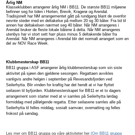
Årlig NM
Klasseklubben arrangerer årlig NM i BB11. De største BB11 miljøene
befinner seg for tiden i Horten, Brevik, Kragerø og Arendal.
Tradisjonelt har NM arrangementet gått på rundgang blant de ovenfor
nevnte steder med en deltakelse på mellom 20 og 30 båter. Fra tid til
annen har deltakelsen nærmet seg 40 båter. Når NM arrangeres i
Arendal bruker de fleste lokale båtene å delta. Når NM arrangeres
utenbys har vi stort sett harr pluss minus 5 deltakende båter fra
Arendal. Når NM arrangeres i Arendal blir det normalt arrangert som en
del av NOV Race Week.
Klubbmesterskap BB11
BB11 gruppa i ASF arrangerer årlig klubbmesterskap som sin siste
aktivitet på sjøen den gjeldene sesongen. Regattaen avvikles
vanligvis andre helgen i september på Revesandsfjorden ved
Seilerhytta. Blir vinden for kraftig har det hendt at vi har flyttet
seilasen til byfjorden. Klubbmesterskapet for BB11 er et to dagers
arrangement som starter med at vi samles på Seilerhytta lørdag
formiddag med påfølgende regatta. Etter seilasene samles alle på
Seilerhytta til felles middag, sosialt samvær, overnatting og felles
frokost på søndag.
Les mer om BB11 gruppa og våre aktiviteter her
(Om BB11 gruppa