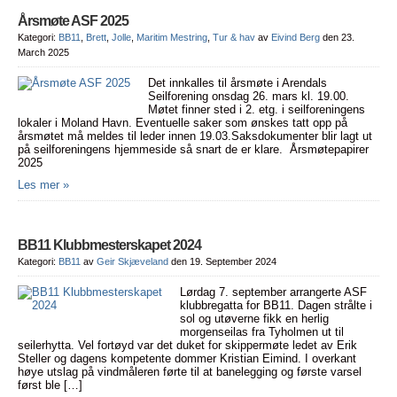
Årsmøte ASF 2025
Kategori:
BB11
,
Brett
,
Jolle
,
Maritim Mestring
,
Tur & hav
av
Eivind Berg
den 23.
March 2025
Det innkalles til årsmøte i Arendals
Seilforening onsdag 26. mars kl. 19.00.
Møtet finner sted i 2. etg. i seilforeningens
lokaler i Moland Havn. Eventuelle saker som ønskes tatt opp på
årsmøtet må meldes til leder innen 19.03.Saksdokumenter blir lagt ut
på seilforeningens hjemmeside så snart de er klare. Årsmøtepapirer
2025
Les mer »
BB11 Klubbmesterskapet 2024
Kategori:
BB11
av
Geir Skjæveland
den 19. September 2024
Lørdag 7. september arrangerte ASF
klubbregatta for BB11. Dagen strålte i
sol og utøverne fikk en herlig
morgenseilas fra Tyholmen ut til
seilerhytta. Vel fortøyd var det duket for skippermøte ledet av Erik
Steller og dagens kompetente dommer Kristian Eimind. I overkant
høye utslag på vindmåleren førte til at banelegging og første varsel
først ble […]