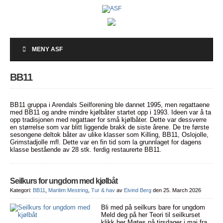
MENY ASF
BB11
BB11 gruppa i Arendals Seilforening ble dannet 1995, men regattaene
med BB11 og andre mindre kjølbåter startet opp i 1993. Ideen var å ta
opp tradisjonen med regattaer for små kjølbåter. Dette var dessverre
en størrelse som var blitt liggende brakk de siste årene. De tre første
sesongene deltok båter av ulike klasser som Killing, BB11, Oslojolle,
Grimstadjolle mfl. Dette var en fin tid som la grunnlaget for dagens
klasse bestående av 28 stk. ferdig restaurerte BB11.
Seilkurs for ungdom med kjølbåt
Kategori:
BB11
,
Maritim Mestring
,
Tur & hav
av
Eivind Berg
den 25. March 2026
Bli med på seilkurs bare for ungdom
Meld deg på her Teori til seilkurset
klikk her Møtes på tirsdager i mai fra