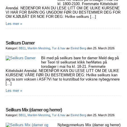
kl. 1800-2100. Fremmøte Kittelsbukt
Arendal. NEDENFOR KAN DU LESE LITT OM DE ULIKE KURSENE
VI HAR FOR BARN OG UNGDOM FØR DU BESTEMMER DEG FOR
OM KJØLBÅT ER NOE FOR DEG: Hvilke seilkurs […]
Les mer »
Seilkurs Damer
Kategori:
BB11
,
Maritim Mestring
,
Tur & hav
av
Eivind Berg
den 25. March 2026
Bli med på seilkurs bare for damer Meld deg på
her Teori til seilkurset klikk herMøtes på
torsdager i mai fra kl. 18-21. Fremmøte
Kittelsbukt Arendal. NEDENFOR KAN DU LESE LITT OM DE ULIKE
KURSENE VÅRE FØR DU BESTEMMER DEG: Hvilke seilkurs kan
jeg ta som voksen i ASF?Vi har to kurstilbud for voksne nybegynnere
[…]
Les mer »
Seilkurs Mix (damer og herrer)
Kategori:
BB11
,
Maritim Mestring
,
Tur & hav
av
Eivind Berg
den 25. March 2026
Nybegynnerkurs Mix (damer og herrer)