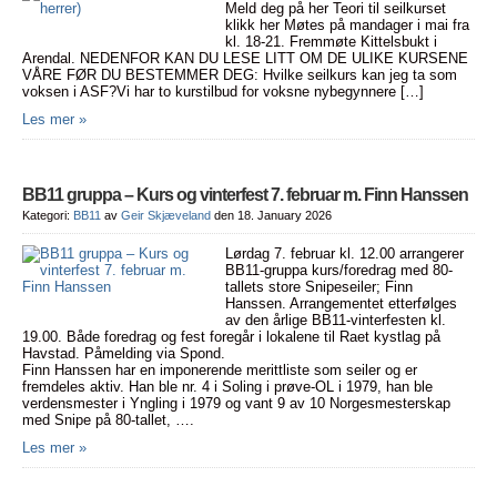
Meld deg på her Teori til seilkurset
klikk her Møtes på mandager i mai fra
kl. 18-21. Fremmøte Kittelsbukt i
Arendal. NEDENFOR KAN DU LESE LITT OM DE ULIKE KURSENE
VÅRE FØR DU BESTEMMER DEG: Hvilke seilkurs kan jeg ta som
voksen i ASF?Vi har to kurstilbud for voksne nybegynnere […]
Les mer »
BB11 gruppa – Kurs og vinterfest 7. februar m. Finn Hanssen
Kategori:
BB11
av
Geir Skjæveland
den 18. January 2026
Lørdag 7. februar kl. 12.00 arrangerer
BB11-gruppa kurs/foredrag med 80-
tallets store Snipeseiler; Finn
Hanssen. Arrangementet etterfølges
av den årlige BB11-vinterfesten kl.
19.00. Både foredrag og fest foregår i lokalene til Raet kystlag på
Havstad. Påmelding via Spond.
Finn Hanssen har en imponerende merittliste som seiler og er
fremdeles aktiv. Han ble nr. 4 i Soling i prøve-OL i 1979, han ble
verdensmester i Yngling i 1979 og vant 9 av 10 Norgesmesterskap
med Snipe på 80-tallet, ….
Les mer »