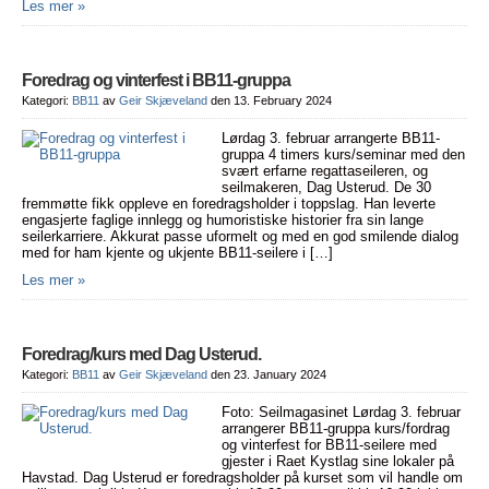
Les mer »
Foredrag og vinterfest i BB11-gruppa
Kategori:
BB11
av
Geir Skjæveland
den 13. February 2024
Lørdag 3. februar arrangerte BB11-
gruppa 4 timers kurs/seminar med den
svært erfarne regattaseileren, og
seilmakeren, Dag Usterud. De 30
fremmøtte fikk oppleve en foredragsholder i toppslag. Han leverte
engasjerte faglige innlegg og humoristiske historier fra sin lange
seilerkarriere. Akkurat passe uformelt og med en god smilende dialog
med for ham kjente og ukjente BB11-seilere i […]
Les mer »
Foredrag/kurs med Dag Usterud.
Kategori:
BB11
av
Geir Skjæveland
den 23. January 2024
Foto: Seilmagasinet Lørdag 3. februar
arrangerer BB11-gruppa kurs/fordrag
og vinterfest for BB11-seilere med
gjester i Raet Kystlag sine lokaler på
Havstad. Dag Usterud er foredragsholder på kurset som vil handle om