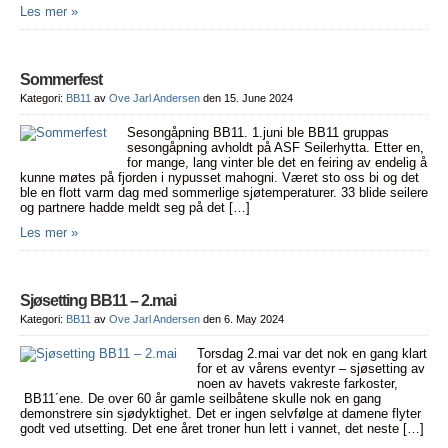
Les mer »
Sommerfest
Kategori:
BB11
av
Ove Jarl Andersen
den 15. June 2024
Sesongåpning BB11. 1.juni ble BB11 gruppas
sesongåpning avholdt på ASF Seilerhytta. Etter en,
for mange, lang vinter ble det en feiring av endelig å
kunne møtes på fjorden i nypusset mahogni. Været sto oss bi og det
ble en flott varm dag med sommerlige sjøtemperaturer. 33 blide seilere
og partnere hadde meldt seg på det […]
Les mer »
Sjøsetting BB11 – 2.mai
Kategori:
BB11
av
Ove Jarl Andersen
den 6. May 2024
Torsdag 2.mai var det nok en gang klart
for et av vårens eventyr – sjøsetting av
noen av havets vakreste farkoster,
BB11´ene. De over 60 år gamle seilbåtene skulle nok en gang
demonstrere sin sjødyktighet. Det er ingen selvfølge at damene flyter
godt ved utsetting. Det ene året troner hun lett i vannet, det neste […]