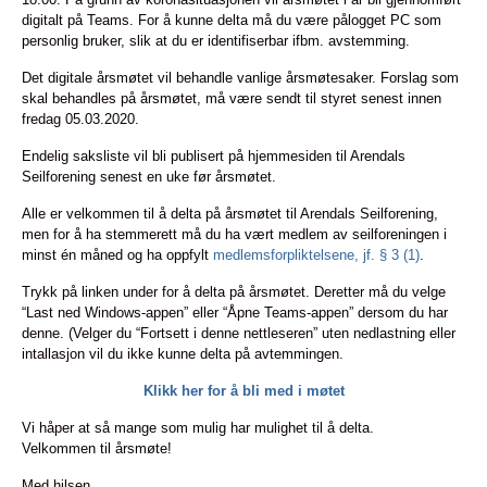
digitalt på Teams. For å kunne delta må du være pålogget PC som
personlig bruker, slik at du er identifiserbar ifbm. avstemming.
Det digitale årsmøtet vil behandle vanlige årsmøtesaker. Forslag som
skal behandles på årsmøtet, må være sendt til styret senest innen
fredag 05.03.2020.
Endelig saksliste vil bli publisert på hjemmesiden til Arendals
Seilforening senest en uke før årsmøtet.
Alle er velkommen til å delta på årsmøtet til Arendals Seilforening,
men for å ha stemmerett må du ha vært medlem av seilforeningen i
minst én måned og ha oppfylt
medlemsforpliktelsene, jf. § 3 (1)
.
Trykk på linken under for å delta på årsmøtet. Deretter må du velge
“Last ned Windows-appen” eller “Åpne Teams-appen” dersom du har
denne. (Velger du “Fortsett i denne nettleseren” uten nedlastning eller
intallasjon vil du ikke kunne delta på avtemmingen.
Klikk her for å bli med i møtet
Vi håper at så mange som mulig har mulighet til å delta.
Velkommen til årsmøte!
Med hilsen