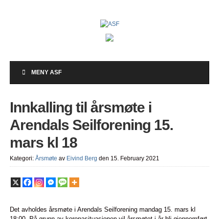
MENY ASF
Innkalling til årsmøte i
Arendals Seilforening 15.
mars kl 18
Kategori:
Årsmøte
av
Eivind Berg
den 15. February 2021
Det avholdes årsmøte i Arendals Seilforening mandag 15. mars kl
18:00. På grunn av koronasituasjonen vil årsmøtet i år bli gjennomført